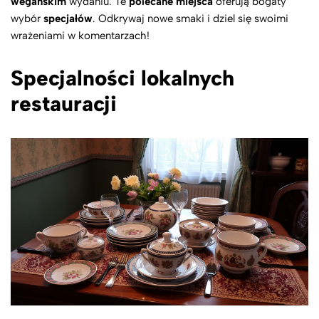
wegańskim
wydaniu. Te
polecane miejsca
oferują bogaty
wybór
specjałów
. Odkrywaj nowe smaki i dziel się swoimi
wrażeniami w komentarzach!
Specjalności lokalnych
restauracji