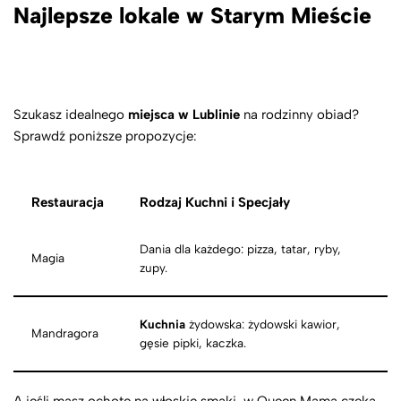
Najlepsze lokale w Starym Mieście
Szukasz idealnego
miejsca w Lublinie
na rodzinny obiad?
Sprawdź poniższe propozycje:
Restauracja
Rodzaj Kuchni i Specjały
Dania dla każdego: pizza, tatar, ryby,
Magia
zupy.
Kuchnia
żydowska: żydowski kawior,
Mandragora
gęsie pipki, kaczka.
A jeśli masz ochotę na włoskie smaki, w Queen Mama czeka