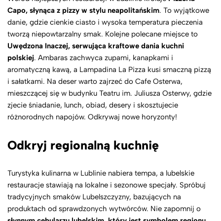
Capo, słynąca z pizzy w stylu neapolitańskim
. To wyjątkowe
danie, gdzie cienkie ciasto i wysoka temperatura pieczenia
tworzą niepowtarzalny smak. Kolejne polecane miejsce to
Uwędzona Inaczej, serwująca kraftowe dania kuchni
polskiej
. Ambaras zachwyca zupami, kanapkami i
aromatyczną kawą, a Lampadina La Pizza kusi smaczną pizzą
i sałatkami. Na deser warto zajrzeć do Cafe Osterwa,
mieszczącej się w budynku Teatru im. Juliusza Osterwy, gdzie
zjecie śniadanie, lunch, obiad, desery i skosztujecie
różnorodnych napojów. Odkrywaj nowe horyzonty!
Odkryj regionalną kuchnię
Turystyka kulinarna w Lublinie nabiera tempa, a lubelskie
restauracje stawiają na lokalne i sezonowe specjały. Spróbuj
tradycyjnych smaków Lubelszczyzny, bazujących na
produktach od sprawdzonych wytwórców. Nie zapomnij o
słynnym cebularzu lubelskim, który jest symbolem regionu
.