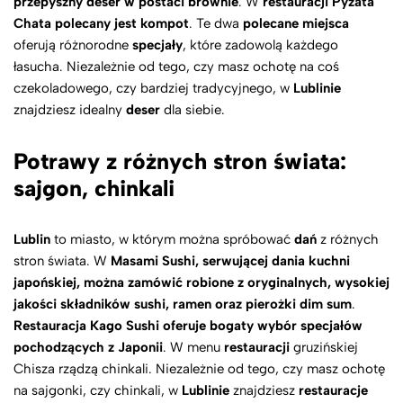
przepyszny deser w postaci brownie
. W
restauracji Pyzata
Chata polecany jest kompot
. Te dwa
polecane miejsca
oferują różnorodne
specjały
, które zadowolą każdego
łasucha. Niezależnie od tego, czy masz ochotę na coś
czekoladowego, czy bardziej tradycyjnego, w
Lublinie
znajdziesz idealny
deser
dla siebie.
Potrawy z różnych stron świata:
sajgon, chinkali
Lublin
to miasto, w którym można spróbować
dań
z różnych
stron świata. W
Masami Sushi, serwującej dania kuchni
japońskiej, można zamówić robione z oryginalnych, wysokiej
jakości składników sushi, ramen oraz pierożki dim sum
.
Restauracja Kago Sushi oferuje bogaty wybór specjałów
pochodzących z Japonii
. W menu
restauracji
gruzińskiej
Chisza rządzą chinkali. Niezależnie od tego, czy masz ochotę
na sajgonki, czy chinkali, w
Lublinie
znajdziesz
restauracje