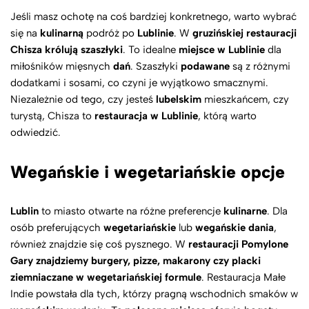
Jeśli masz ochotę na coś bardziej konkretnego, warto wybrać
się na
kulinarną
podróż po
Lublinie
. W
gruzińskiej restauracji
Chisza królują szaszłyki
. To idealne
miejsce w Lublinie
dla
miłośników mięsnych
dań
. Szaszłyki
podawane
są z różnymi
dodatkami i sosami, co czyni je wyjątkowo smacznymi.
Niezależnie od tego, czy jesteś
lubelskim
mieszkańcem, czy
turystą, Chisza to
restauracja w Lublinie
, którą warto
odwiedzić.
Wegańskie i wegetariańskie opcje
Lublin
to miasto otwarte na różne preferencje
kulinarne
. Dla
osób preferujących
wegetariańskie
lub
wegańskie
dania
,
również znajdzie się coś pysznego. W
restauracji Pomylone
Gary znajdziemy burgery, pizze, makarony czy placki
ziemniaczane w wegetariańskiej formule
. Restauracja Małe
Indie powstała dla tych, którzy pragną wschodnich smaków w